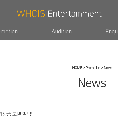
omotion
Audition
Enqu
HOME > Promotion >
News
News
화장품 모델 발탁!