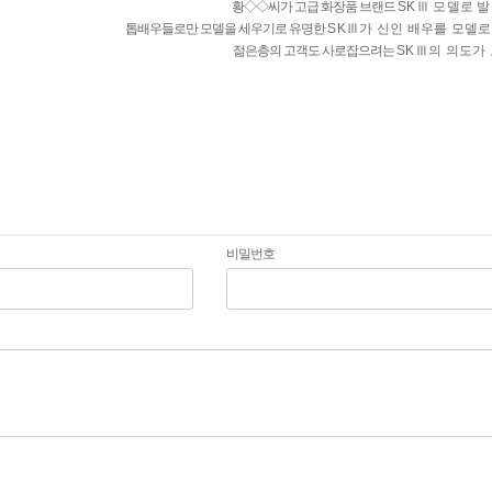
황◇◇씨가 고급 화장품 브랜드
SKⅢ 모델로 
톱배우들로만 모델을 세우기로 유명한
SKⅢ가 신인 배우를 모델로
젊은층의 고객도 사로잡으려는
SKⅢ의 의도가 
비밀번호