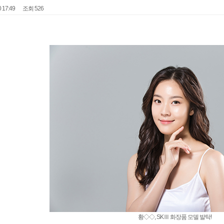
 17:49
조회 526
황◇◇, SKⅢ 화장품 모델 발탁!