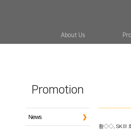
About Us
Pr
Promotion
News
황◇◇, SKⅢ 