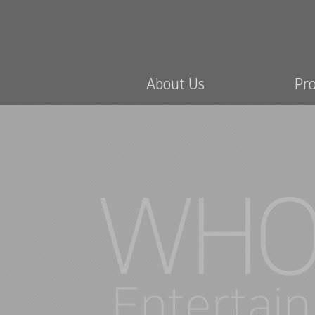
About Us
Pr